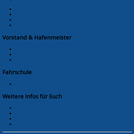
Der Vorstand
Geschichte
Bilder
Impressum
Vorstand & Hafenmeister
Aktuelles
Arbeitsdienst
Gastliegerinformationen
Fahrschule
Fahrschule
Weitere Infos für Euch
St. Pauli Pegel
Tidenkalender
Bekanntmachungen
Schleuse