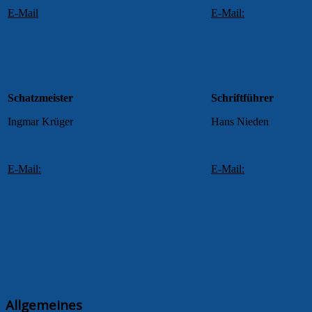
E-Mail
Volker.Timm
​​@myc-dew.de
E-Mail:
Holger.Barth
Schatzmeister
Schriftführer
Ingmar Krüger
Hans Nieden
E-Mail:
Ingmar.Krueger@myc-dew.de
E-Mail:
Hans.Nieden
@
Allgemeines